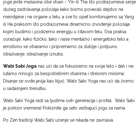
joge jeste mešavina obe stvari – Yin ili Tha što podrazumeva serije
dužeg zadržavanja položaja kako bismo povećali dejstvo na
meridijane i na organe u telu, a sve to opet kombinujemo sa Yang
ili Ha praksom što podrazumeva dinamično izvođenje položaja
kojim budimo i podižemo energiju u čitavom telu. Ova praksa
osnažuje, kako fizičko, tako i naše mentalno i energetsko telo a
emotivno se otvaramo i pripremamo za dublje i potpuno
istraživanje, istraživanje iznutra.
Wabi Sabi Joga
nas uči da se fokusiramo na svoje telo i dah i ne
lutamo mnogo za bespotrebnim stvarima i stresnim mislima.
Disanje se ovde javlja kao ključ. Wabi Sabi Yoga nas uči da živimo
u sadašnjem trenutku.
Wabi Sabi Yoga radi sa ljudima svih generacija i profila. Wabi Sabi
je poklon vremena! Poklonite ga sebi vežbajući jogu sa nama.
Po Zen tradiciji Wabi Sabi učenje se nikada ne završava.