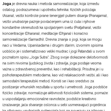
Joga
je drevna nauka i metoda samorealizacije, koja između
ostalog, podrazumeva i upotrebu tehnika: fizičkih položaja
(Asana), vežbi kontrole prane (energije) putem disanja (Pranajama),
vežbi unutrašnje pažnje povlačenjem uma iz čula i njihove
konstantne okrenutosti ka spoljašnjem svetu (Pratjahara), vežbi
koncentracije (Dharana), meditacije (Dhjana) i konačno
samorealizacije (Samadhi). Drevna znanja o jogi, koja se mogu
naći u Vedama, Upanišadama i drugim starim, izvornim spisima
uobličio je i sistematizovao veliki mudrac i jogi Patanđali u svom
poznatom spisu „Joga Sutra“. Zbog svoje dokazane delotvornosti
na svim nivoima ljudskog života i zdravlja, joga postaje veoma
važna u zdravstvenoj preventivi, kao i rehabilitaciji. Prisutna je i u
psihoterapeutskim metodama, kao vid relaksacionih vežbi, ali i kao
samostalni terapeutski metod. Koristi se i kao sredstvo za
postizanje vrhunskih rezultata u sportu i umetnosti. Joga podstiče
fizičko zdravlje, normalizuje aktivnosti fizioloških sistema, pomaže
u uspostaljanju emocionalne ravnoteže, podstiče kreativno
izražavanje, jača stvaranje oslonca u sebi usmeravajući pojedinca
ka otkrivanju unutrašnjih potencijala koji ga povezuju sa istinom i