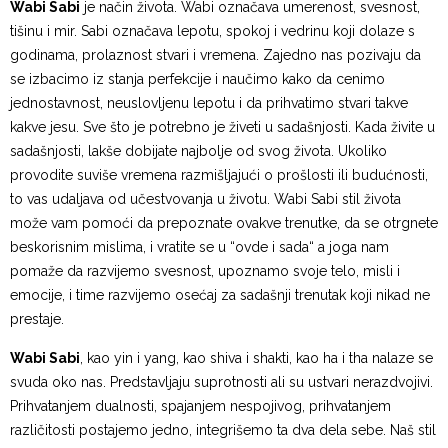
​Wabi Sabi
je način života. Wabi označava umerenost, svesnost,
tišinu i mir. Sabi označava lepotu, spokoj i vedrinu koji dolaze s
godinama, prolaznost stvari i vremena. Zajedno nas pozivaju da
se izbacimo iz stanja perfekcije i naučimo kako da cenimo
jednostavnost, neuslovljenu lepotu i da prihvatimo stvari takve
kakve jesu. Sve što je potrebno je živeti u sadašnjosti. Kada živite u
sadašnjosti, lakše dobijate najbolje od svog života. Ukoliko
provodite suviše vremena razmišljajući o prošlosti ili budućnosti,
to vas udaljava od učestvovanja u životu. Wabi Sabi stil života
može vam pomoći da prepoznate ovakve trenutke, da se otrgnete
beskorisnim mislima, i vratite se u “ovde i sada“ a joga nam
pomaže da razvijemo svesnost, upoznamo svoje telo, misli i
emocije, i time razvijemo osećaj za sadašnji trenutak koji nikad ne
prestaje.
Wabi Sabi
, kao yin i yang, kao shiva i shakti, kao ha i tha nalaze se
svuda oko nas. Predstavljaju suprotnosti ali su ustvari nerazdvojivi.
Prihvatanjem dualnosti, spajanjem nespojivog, prihvatanjem
različitosti postajemo jedno, integrišemo ta dva dela sebe. Naš stil