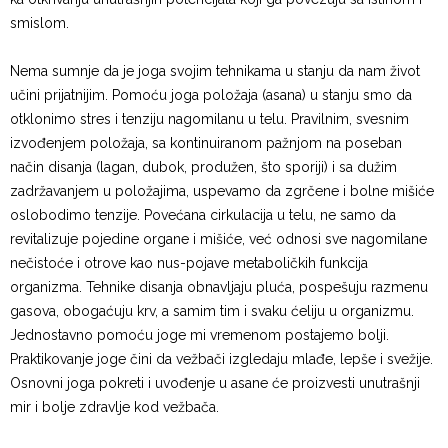
smislom.
Nema sumnje da je joga svojim tehnikama u stanju da nam život
učini prijatnijim. Pomoću joga položaja (asana) u stanju smo da
otklonimo stres i tenziju nagomilanu u telu. Pravilnim, svesnim
izvođenjem položaja, sa kontinuiranom pažnjom na poseban
način disanja (lagan, dubok, produžen, što sporiji) i sa dužim
zadržavanjem u položajima, uspevamo da zgrčene i bolne mišiće
oslobodimo tenzije. Povećana cirkulacija u telu, ne samo da
revitalizuje pojedine organe i mišiće, već odnosi sve nagomilane
nečistoće i otrove kao nus-pojave metaboličkih funkcija
organizma. Tehnike disanja obnavljaju pluća, pospešuju razmenu
gasova, obogaćuju krv, a samim tim i svaku ćeliju u organizmu.
Jednostavno pomoću joge mi vremenom postajemo bolji.
Praktikovanje joge čini da vežbači izgledaju mlađe, lepše i svežije.
Osnovni joga pokreti i uvođenje u asane će proizvesti unutrašnji
mir i bolje zdravlje kod vežbača.