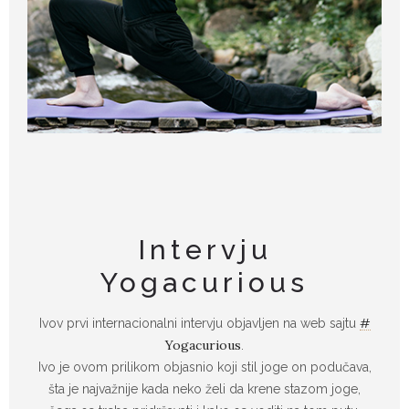
Intervju
Yogacurious
#‎
Ivov prvi internacionalni intervju objavljen na web sajtu
Yogacurious‬
.
Ivo je ovom prilikom objasnio koji stil joge on podučava,
šta je najvažnije kada neko želi da krene stazom joge,