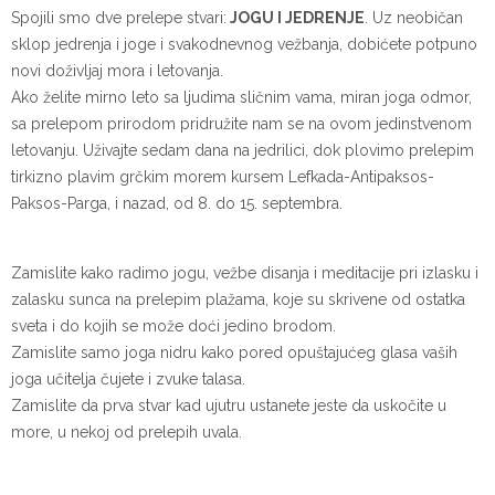
Spojili smo dve prelepe stvari:
JOGU I JEDRENJE
. Uz neobičan
sklop jedrenja i joge i svakodnevnog vežbanja, dobićete potpuno
novi doživljaj mora i letovanja.
Ako želite mirno leto sa ljudima sličnim vama, miran joga odmor,
sa prelepom prirodom pridružite nam se na ovom jedinstvenom
letovanju. Uživajte sedam dana na jedrilici, dok plovimo prelepim
tirkizno plavim grčkim morem kursem Lefkada-Antipaksos-
Paksos-Parga, i nazad, od 8. do 15. septembra.
Zamislite kako radimo jogu, vežbe disanja i meditacije pri izlasku i
zalasku sunca na prelepim plažama, koje su skrivene od ostatka
sveta i do kojih se može doći jedino brodom.
Zamislite samo joga nidru kako pored opuštajućeg glasa vaših
joga učitelja čujete i zvuke talasa.
Zamislite da prva stvar kad ujutru ustanete jeste da uskočite u
more, u nekoj od prelepih uvala.