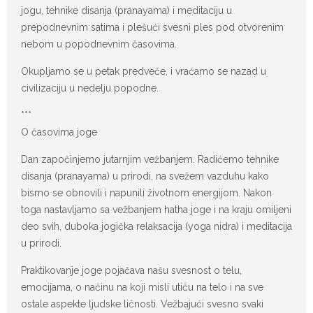
jogu, tehnike disanja (pranayama) i meditaciju u
prepodnevnim satima i plešući svesni ples pod otvorenim
nebom u popodnevnim časovima.
Okupljamo se u petak predveče, i vraćamo se nazad u
civilizaciju u nedelju popodne.
***
O časovima joge
Dan započinjemo jutarnjim vežbanjem. Radićemo tehnike
disanja (pranayama) u prirodi, na svežem vazduhu kako
bismo se obnovili i napunili životnom energijom. Nakon
toga nastavljamo sa vežbanjem hatha joge i na kraju omiljeni
deo svih, duboka jogička
relaksacija (yoga nidra) i meditacija
u prirodi.
Praktikovanje joge pojačava našu svesnost o telu,
emocijama, o načinu na koji misli utiču na telo i na sve
ostale aspekte ljudske ličnosti. Vežbajući svesno svaki