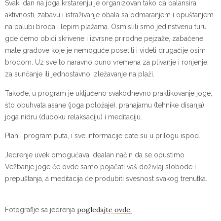
​Svaki dan na joga krstarenju je organizovan tako da balansira
aktivnosti, zabavu i istraživanje obala sa odmaranjem i opuštanjem
na palubi broda i lepim plažama. Osmislili smo jedinstvenu turu
gde ćemo obići skrivene i izvrsne prirodne pejzaže, zabačene
male gradove koje je nemoguće posetiti i videti drugačije osim
brodom. Uz sve to naravno puno vremena za plivanje i ronjenje,
za sunčanje ili jednostavno izležavanje na plaži.
Takođe, u program je uključeno svakodnevno praktikovanje joge,
što obuhvata asane (joga položaje), pranajamu (tehnike disanja),
joga nidru (duboku relaksaciju) i meditaciju.
Plan i program puta, i sve informacije date su u prilogu ispod.
Jedrenje uvek omogućava idealan način da se opustimo.
Vežbanje joge će ovde samo pojačati vaš doživlaj slobode i
prepuštanja, a meditacija će produbiti svesnost svakog trenutka.
pogledajte ovde.
Fotografije sa jedrenja