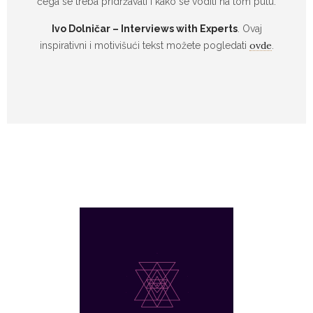
čega se treba pridržavati i kako se voditi na tom putu.
Ivo Dolničar – Interviews with Experts
. Ovaj
ovde
inspirativni i motivišući tekst možete pogledati
.