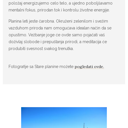
položaj energizujemo celo telo, a ujedno poboljšavamo
mentalni fokus, prirodan tok i kontrolu životne energije.
Planina leti jeste čarobna. Okruženi zelenilom i svežim
vazduhom priroda nam omogućava idealan način da se
opustimo. Vežbanje joge će ovde samo pojačati vaš
doživlaj slobode i prepuštanja prirodi, a meditacija će
produbiti svesnost svakog trenutka.
pogledati ovde.
Fotografije sa Stare planine možete