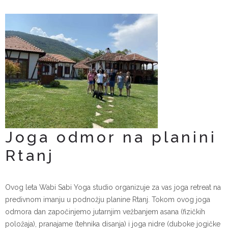
Joga odmor na planini
Rtanj
Ovog leta Wabi Sabi Yoga studio organizuje za vas joga retreat na
predivnom imanju u podnožju planine Rtanj. Tokom ovog joga
odmora dan započinjemo jutarnjim vežbanjem asana (fizičkih
položaja), pranajame (tehnika disanja) i joga nidre (duboke jogičke