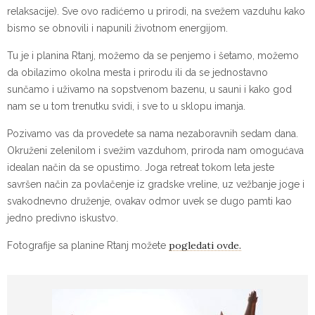
relaksacije). Sve ovo radićemo u prirodi, na svežem vazduhu kako
bismo se obnovili i napunili životnom energijom.
Tu je i planina Rtanj, možemo da se penjemo i šetamo, možemo
da obilazimo okolna mesta i prirodu ili da se jednostavno
sunčamo i uživamo na sopstvenom bazenu, u sauni i kako god
nam se u tom trenutku svidi, i sve to u sklopu imanja.
Pozivamo vas da provedete sa nama nezaboravnih sedam dana.
Okruženi zelenilom i svežim vazduhom, priroda nam omogućava
idealan način da se opustimo. Joga retreat tokom leta jeste
savršen način za povlačenje iz gradske vreline, uz vežbanje joge i
svakodnevno druženje, ovakav odmor uvek se dugo pamti kao
jedno predivno iskustvo.
pogledati ovde.
Fotografije sa planine Rtanj možete